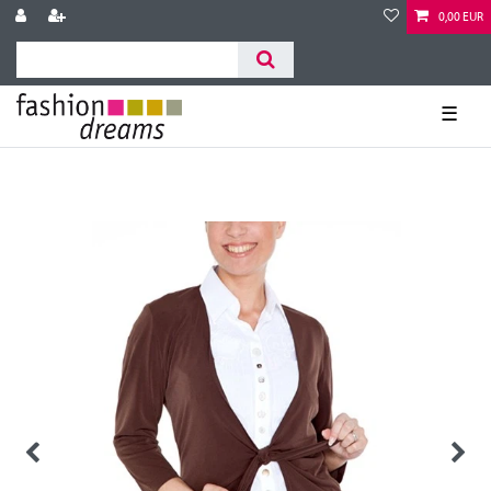
0,00 EUR
☰