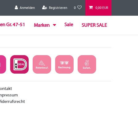
Anmelden
Registrieren
0
0,00 EUR
en Gr. 47-51
Sale
Marken
SUPER SALE
ontakt
mpressum
iderrufsrecht