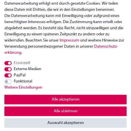
Datenverarbeitung erfolgt erst durch gesetzte Cookies. Wir teilen
diese Daten mit Dritten, die wir in den Einstellungen benennen.
Die Datenverarbeitung kann mit Einwilligung oder aufgrund eines
berechtigten Interesses erfolgen. Die Zustimmung kann erteilt oder
abgelehnt werden. Es besteht das Recht, nicht einzuwilligen und die
Einwilligung zu einem späteren Zeitpunkt zu ändern oder zu
widerrufen. Beachten Sie unser
Impressum
und weitere Hinweise zur
Verwendung personenbezogener Daten in unserer
Daten­schutz­
Zahlung
erklärung
.
Versand
Essenziell
Rücksendung
Externe Medien
Datenschutzerklärung
PayPal
AGB
Funktional
Weitere Einstellungen
Kontakt
Impressum
Alle akzeptieren
Widerrufsrecht
Alle ablehnen
© Copyright 2026 | Alle Rechte vorbehalten.
Auswahl akzeptieren