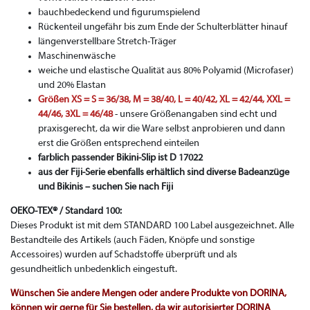
bauchbedeckend und figurumspielend
Rückenteil ungefähr bis zum Ende der Schulterblätter hinauf
längenverstellbare Stretch-Träger
Maschinenwäsche
weiche und elastische Qualität aus 80% Polyamid (Microfaser)
und 20% Elastan
Größen XS = S = 36/38, M = 38/40, L = 40/42, XL = 42/44, XXL =
44/46, 3XL = 46/48
- unsere Größenangaben sind echt und
praxisgerecht, da wir die Ware selbst anprobieren und dann
erst die Größen entsprechend einteilen
farblich passender Bikini-Slip ist D 17022
aus der Fiji-Serie ebenfalls erhältlich sind diverse Badeanzüge
und Bikinis – suchen Sie nach Fiji
OEKO-TEX® / Standard 100:
Dieses Produkt ist mit dem STANDARD 100 Label ausgezeichnet. Alle
Bestandteile des Artikels (auch Fäden, Knöpfe und sonstige
Accessoires) wurden auf Schadstoffe überprüft und als
gesundheitlich unbedenklich eingestuft.
Wünschen Sie andere Mengen oder andere Produkte von DORINA,
können wir gerne für Sie bestellen, da wir autorisierter DORINA