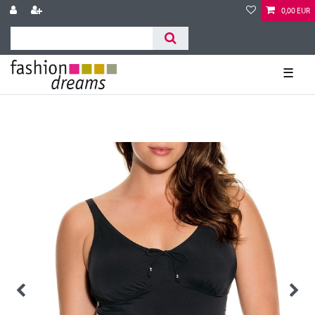
0,00 EUR
☰