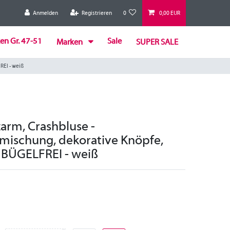
Anmelden
Registrieren
0
0,00 EUR
en Gr. 47-51
Sale
Marken
SUPER SALE
REI - weiß
arm, Crashbluse -
ischung, dekorative Knöpfe,
- BÜGELFREI - weiß