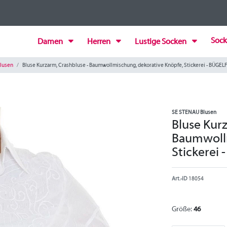
Sock
Damen
Herren
Lustige Socken
lusen
Bluse Kurzarm, Crashbluse - Baumwollmischung, dekorative Knöpfe, Stickerei - BÜGELF
SE STENAU Blusen
Bluse Kurz
Baumwollm
Stickerei 
Art.-ID
18054
Größe:
46