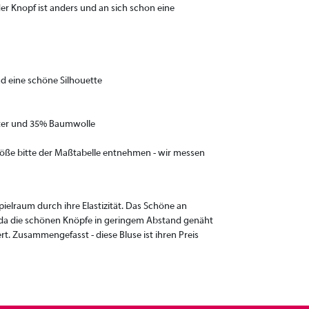
der Knopf ist anders und an sich schon eine
nd eine schöne Silhouette
ester und 35% Baumwolle
Größe bitte der Maßtabelle entnehmen - wir messen
ielraum durch ihre Elastizität. Das Schöne an
gt, da die schönen Knöpfe in geringem Abstand genäht
ert. Zusammengefasst - diese Bluse ist ihren Preis