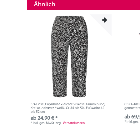
Ähnlich
3/4 Hose, Caprihose - leichte Viskose, Gummibund,
CISO - Klei
Kreise - schwarz / weiß - Gr. 34 bis 50 - Fußweite 42
gemustert, 
bis 52 cm
ab 69,
ab 24,90 € *
*
inkl. ges
*
inkl. ges. MwSt.
zzgl.
Versandkosten