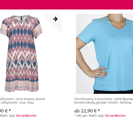
d Kurzarm - reine Viskose, allover
Shirt Kurzarm, V-Ausschnitt - reine Baumwo
luftig leicht - rosa / blau
formbeständig, gerader Schnitt - hellblau
90 € *
ab 22,90 € *
. MwSt.
zzgl.
Versandkosten
*
inkl. ges. MwSt.
zzgl.
Versandkosten