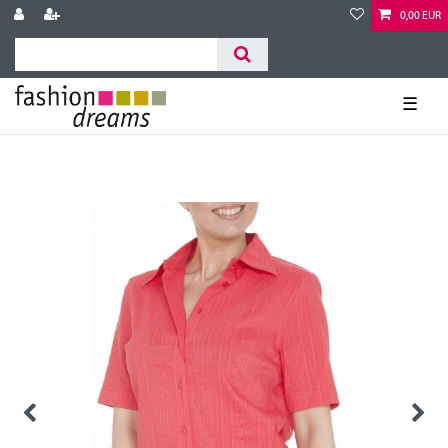
0,00 EUR
☰