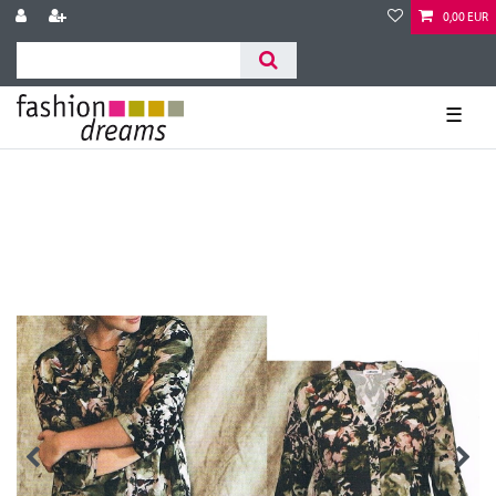
0,00 EUR
☰