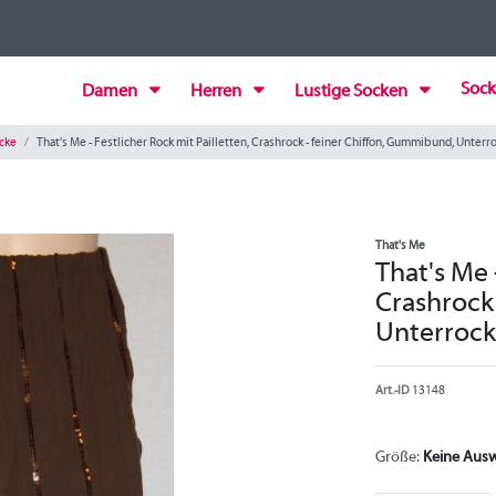
Sock
Damen
Herren
Lustige Socken
cke
That's Me - Festlicher Rock mit Pailletten, Crashrock - feiner Chiffon, Gummibund, Unterr
That's Me
That's Me 
Crashrock
Unterrock
Art.-ID
13148
Größe:
Keine Aus