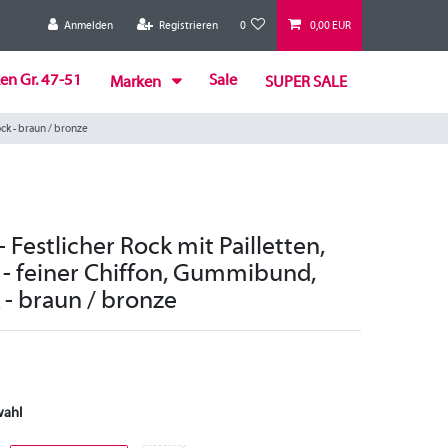
Anmelden
Registrieren
0
0,00 EUR
en Gr. 47-51
Sale
Marken
SUPER SALE
ock - braun / bronze
- Festlicher Rock mit Pailletten,
 - feiner Chiffon, Gummibund,
 - braun / bronze
wahl