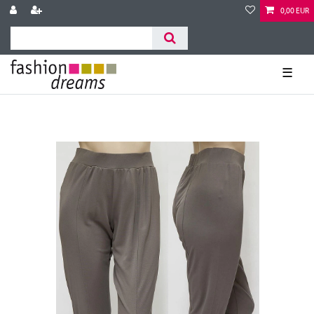
0,00 EUR
☰