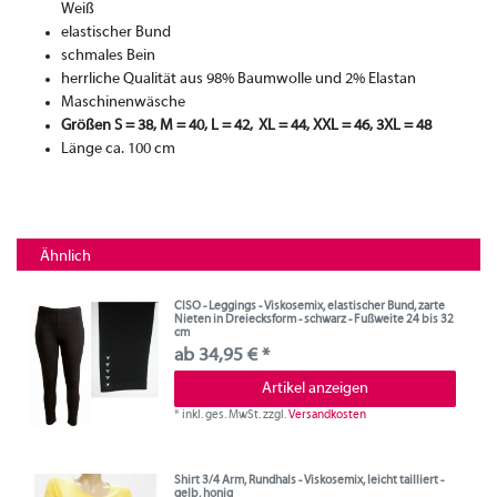
Weiß
elastischer Bund
schmales Bein
herrliche Qualität aus 98% Baumwolle und 2% Elastan
Maschinenwäsche
Größen S = 38, M = 40, L = 42, XL = 44, XXL = 46, 3XL = 48
Länge ca. 100 cm
Ähnlich
CISO - Leggings - Viskosemix, elastischer Bund, zarte
Nieten in Dreiecksform - schwarz - Fußweite 24 bis 32
cm
ab 34,95 € *
Artikel anzeigen
*
inkl. ges. MwSt.
zzgl.
Versandkosten
Shirt 3/4 Arm, Rundhals - Viskosemix, leicht tailliert -
gelb, honig