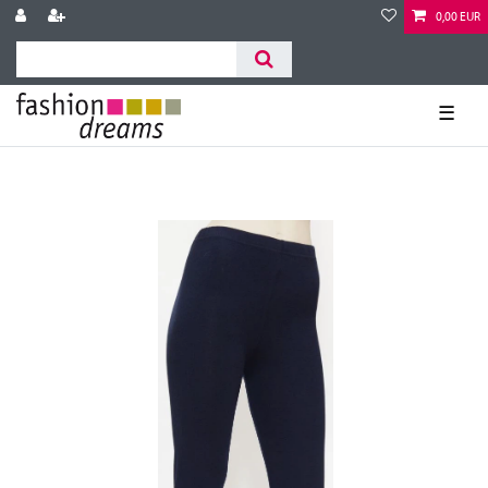
0,00 EUR
☰