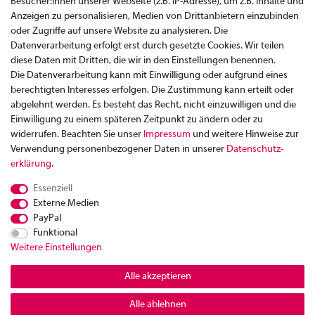
Besucher:innen unserer Webseite (z.B. IP-Adresse), um z.B. Inhalte und
Anzeigen zu personalisieren, Medien von Drittanbietern einzubinden
oder Zugriffe auf unsere Website zu analysieren. Die
Datenverarbeitung erfolgt erst durch gesetzte Cookies. Wir teilen
diese Daten mit Dritten, die wir in den Einstellungen benennen.
Die Datenverarbeitung kann mit Einwilligung oder aufgrund eines
berechtigten Interesses erfolgen. Die Zustimmung kann erteilt oder
abgelehnt werden. Es besteht das Recht, nicht einzuwilligen und die
Einwilligung zu einem späteren Zeitpunkt zu ändern oder zu
widerrufen. Beachten Sie unser
Impressum
und weitere Hinweise zur
Verwendung personenbezogener Daten in unserer
Daten­schutz­
Zahlung
erklärung
.
Versand
Essenziell
Rücksendung
Externe Medien
Datenschutzerklärung
PayPal
AGB
Funktional
Weitere Einstellungen
Kontakt
Impressum
Alle akzeptieren
Widerrufsrecht
Alle ablehnen
© Copyright 2026 | Alle Rechte vorbehalten.