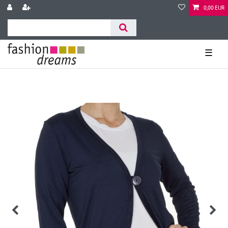
0,00 EUR
☰