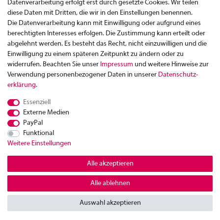
Datenverarbeitung erfolgt erst durch gesetzte Cookies. Wir teilen
diese Daten mit Dritten, die wir in den Einstellungen benennen.
Die Datenverarbeitung kann mit Einwilligung oder aufgrund eines
berechtigten Interesses erfolgen. Die Zustimmung kann erteilt oder
abgelehnt werden. Es besteht das Recht, nicht einzuwilligen und die
Einwilligung zu einem späteren Zeitpunkt zu ändern oder zu
widerrufen. Beachten Sie unser
Impressum
und weitere Hinweise zur
Verwendung personenbezogener Daten in unserer
Daten­schutz­
Zahlung
erklärung
.
Versand
Essenziell
Rücksendung
Externe Medien
Datenschutzerklärung
PayPal
AGB
Funktional
Weitere Einstellungen
Kontakt
Impressum
Alle akzeptieren
Widerrufsrecht
Alle ablehnen
© Copyright 2026 | Alle Rechte vorbehalten.
Auswahl akzeptieren