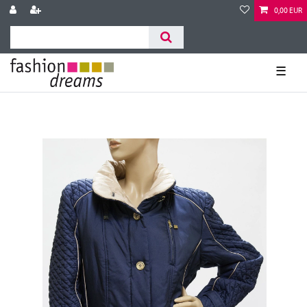
0,00 EUR
☰