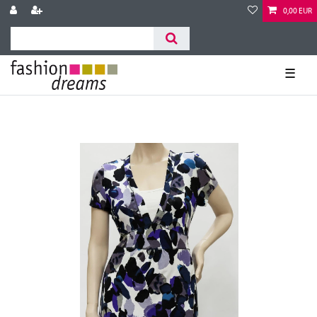
0,00 EUR
☰