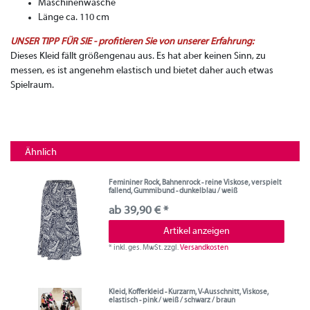
Maschinenwäsche
Länge ca. 110 cm
UNSER TIPP FÜR SIE - profitieren Sie von unserer Erfahrung:
Dieses Kleid fällt größengenau aus. Es hat aber keinen Sinn, zu
messen, es ist angenehm elastisch und bietet daher auch etwas
Spielraum.
Ähnlich
Femininer Rock, Bahnenrock - reine Viskose, verspielt
fallend, Gummibund - dunkelblau / weiß
ab 39,90 € *
Artikel anzeigen
*
inkl. ges. MwSt.
zzgl.
Versandkosten
Kleid, Kofferkleid - Kurzarm, V-Ausschnitt, Viskose,
elastisch - pink / weiß / schwarz / braun