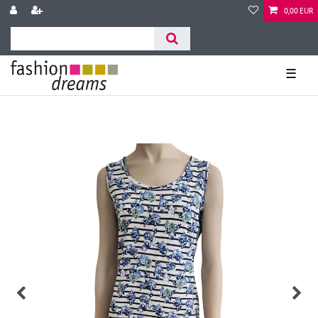
0,00 EUR
☰