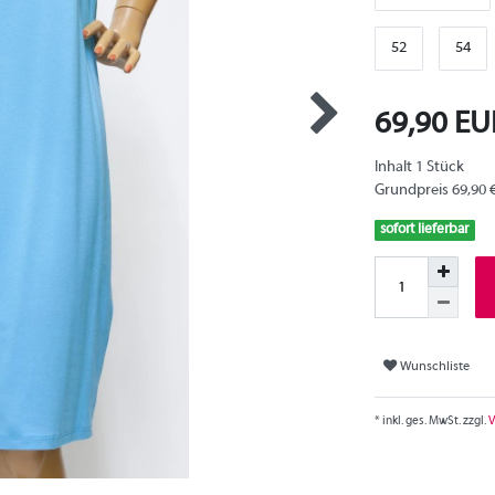
52
54
69,90 E
Inhalt
1
Stück
Grundpreis
69,90 
sofort lieferbar
Wunschliste
* inkl. ges. MwSt. zzgl.
V