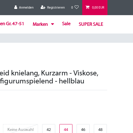
Anmelden
Registrieren
0
0,00 EUR
en Gr. 47-51
Sale
Marken
SUPER SALE
leid knielang, Kurzarm - Viskose,
 figurumspielend - hellblau
Keine Auswahl
42
44
46
48