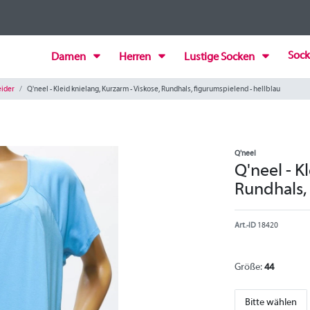
Sock
Damen
Herren
Lustige Socken
eider
Q'neel - Kleid knielang, Kurzarm - Viskose, Rundhals, figurumspielend - hellblau
Q'neel
Q'neel - K
Rundhals,
Art.-ID
18420
Größe:
44
Bitte wählen