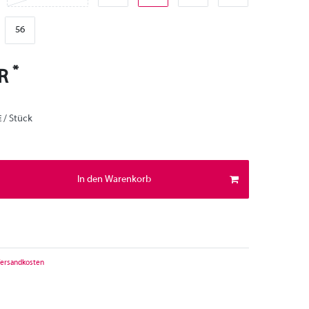
56
*
UR
€ / Stück
In den Warenkorb
ersandkosten