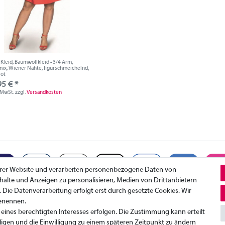
Kleid, Baumwollkleid - 3/4 Arm,
ix, Wiener Nähte, figurschmeichelnd,
rot
95 € *
. MwSt.
zzgl.
Versandkosten
erer Website und verarbeiten personenbezogene Daten von
Inhalte und Anzeigen zu personalisieren, Medien von Drittanbietern
. Die Datenverarbeitung erfolgt erst durch gesetzte Cookies. Wir
benennen.
Datenschutzerklärung
K
eines berechtigten Interesses erfolgen. Die Zustimmung kann erteilt
AGB
I
ligen und die Einwilligung zu einem späteren Zeitpunkt zu ändern