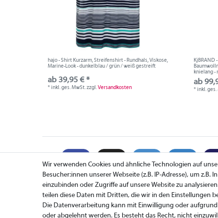
hajo - Shirt Kurzarm, Streifenshirt - Rundhals, Viskose,
KjBRAND - 
Marine-Look - dunkelblau / grün / weiß gestreift
Baumwollm
knielang - 
ab 39,95 € *
ab 99,
*
inkl. ges. MwSt.
zzgl.
Versandkosten
*
inkl. ges
Wir verwenden Cookies und ähnliche Technologien auf uns
Besucher:innen unserer Webseite (z.B. IP-Adresse), um z.B. 
einzubinden oder Zugriffe auf unsere Website zu analysieren
teilen diese Daten mit Dritten, die wir in den Einstellungen 
Zahlung
Die Datenverarbeitung kann mit Einwilligung oder aufgrund 
Versand
oder abgelehnt werden. Es besteht das Recht, nicht einzuwil