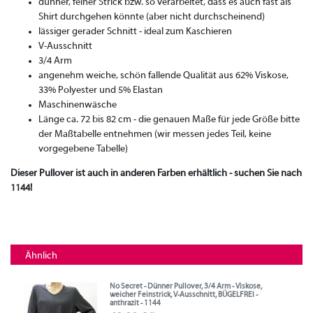
dünner, feiner Strick bzw. so verarbeitet, dass es auch fast als
Shirt durchgehen könnte (aber nicht durchscheinend)
lässiger gerader Schnitt - ideal zum Kaschieren
V-Ausschnitt
3/4 Arm
angenehm weiche, schön fallende Qualität aus 62% Viskose,
33% Polyester und 5% Elastan
Maschinenwäsche
Länge ca. 72 bis 82 cm - die genauen Maße für jede Größe bitte
der Maßtabelle entnehmen (wir messen jedes Teil, keine
vorgegebene Tabelle)
Dieser Pullover ist auch in anderen Farben erhältlich - suchen Sie nach
1144!
Ähnlich
No Secret - Dünner Pullover, 3/4 Arm - Viskose,
weicher Feinstrick, V-Ausschnitt, BÜGELFREI -
anthrazit - 1144