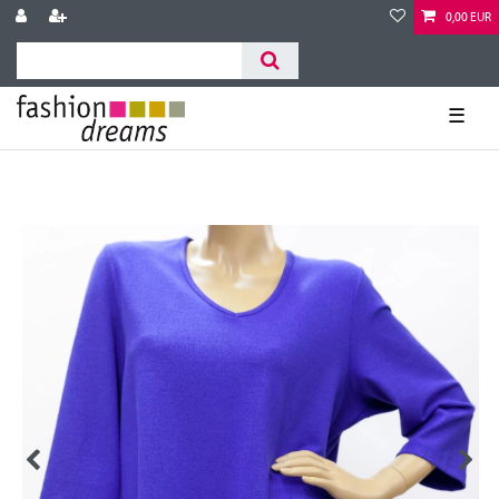
0,00 EUR
☰