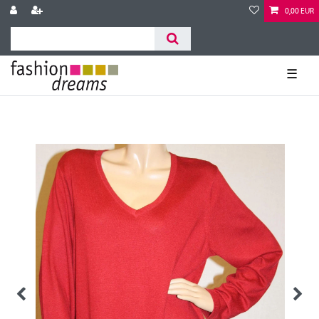
0,00 EUR
☰