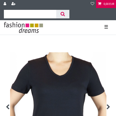
0,00 EUR
☰