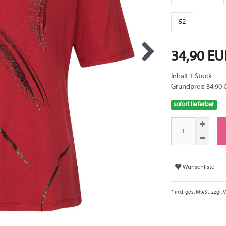
52
34,90 E
Inhalt
1
Stück
Grundpreis
34,90 
sofort lieferbar
Wunschliste
* inkl. ges. MwSt. zzgl.
V