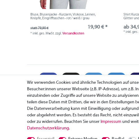
Bluse, Blusenjacke - Kurzarm, Viskose, Leinen,
Shirt Kurz
Knöpfe, Eingrifftaschen - rot / weiß / grau
Glitter un
19,90 € *
ab 34,
statt 79,90 €
*
inkl. ges
*
inkl. ges. MwSt.
zzgl.
Versandkosten
Wir verwenden Cookies und ähnliche Technologien auf uns
Besucher:innen unserer Webseite (z.B. IP-Adresse), um z.B. 
einzubinden oder Zugriffe auf unsere Website zu analysieren
teilen diese Daten mit Dritten, die wir in den Einstellungen 
Zahlung
Die Datenverarbeitung kann mit Einwilligung oder aufgrund 
Versand
oder abgelehnt werden. Es besteht das Recht, nicht einzuwil
Rücksendung
oder zu widerrufen. Beachten Sie unser
Impressum
und weit
Daten­schutz­erklärung
.