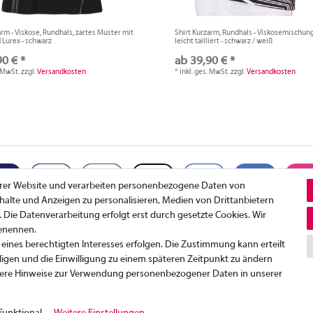
arm - Viskose, Rundhals, zartes Muster mit
Shirt Kurzarm, Rundhals - Viskosemischung
d Lurex - schwarz
leicht tailliert - schwarz / weiß
90 € *
ab 39,90 € *
. MwSt.
zzgl.
Versandkosten
*
inkl. ges. MwSt.
zzgl.
Versandkosten
erer Website und verarbeiten personenbezogene Daten von
Inhalte und Anzeigen zu personalisieren, Medien von Drittanbietern
. Die Datenverarbeitung erfolgt erst durch gesetzte Cookies. Wir
benennen.
Datenschutzerklärung
K
eines berechtigten Interesses erfolgen. Die Zustimmung kann erteilt
AGB
I
ligen und die Einwilligung zu einem späteren Zeitpunkt zu ändern
W
ere Hinweise zur Verwendung personenbezogener Daten in unserer
© Copyright 2026 | Alle Rechte vorbehalten.