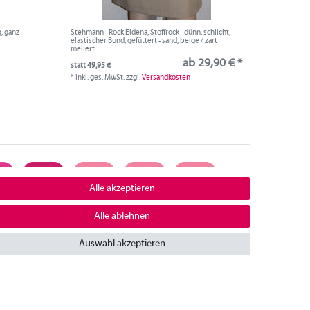
, ganz
Stehmann - Rock Eldena, Stoffrock - dünn, schlicht,
elastischer Bund, gefüttert - sand, beige / zart
meliert
ab 29,90 € *
statt 49,95 €
*
inkl. ges. MwSt.
zzgl.
Versandkosten
Alle akzeptieren
Alle ablehnen
ontakt
Auswahl akzeptieren
mpressum
iderrufsrecht