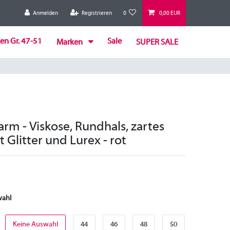
Anmelden
Registrieren
0
0,00 EUR
en Gr. 47-51
Sale
Marken
SUPER SALE
arm - Viskose, Rundhals, zartes
 Glitter und Lurex - rot
wahl
Keine Auswahl
44
46
48
50