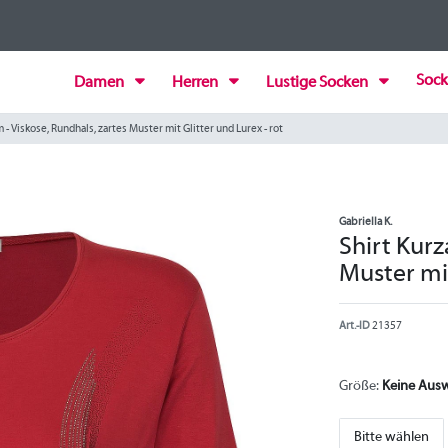
Sock
Damen
Herren
Lustige Socken
 - Viskose, Rundhals, zartes Muster mit Glitter und Lurex - rot
Gabriella K.
Shirt Kurz
Muster mit
Art.-ID
21357
Größe:
Keine Aus
Bitte wählen