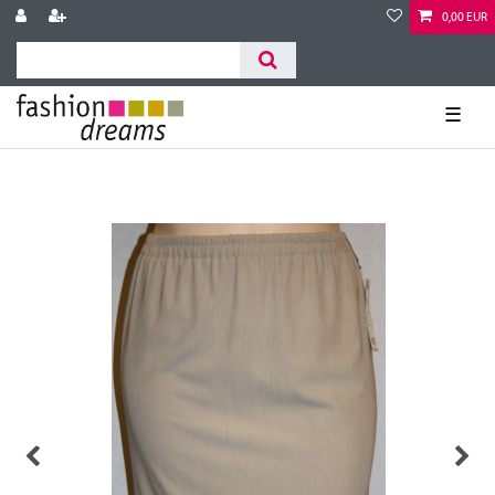
0,00 EUR
☰