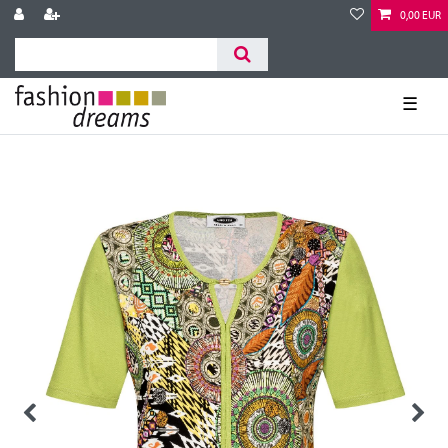
0,00 EUR
☰