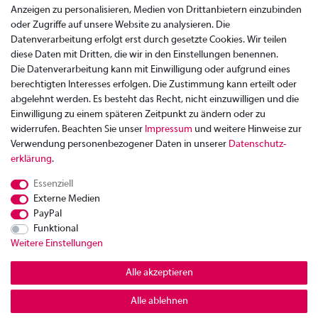
Anzeigen zu personalisieren, Medien von Drittanbietern einzubinden
oder Zugriffe auf unsere Website zu analysieren. Die
Datenverarbeitung erfolgt erst durch gesetzte Cookies. Wir teilen
diese Daten mit Dritten, die wir in den Einstellungen benennen.
Die Datenverarbeitung kann mit Einwilligung oder aufgrund eines
berechtigten Interesses erfolgen. Die Zustimmung kann erteilt oder
abgelehnt werden. Es besteht das Recht, nicht einzuwilligen und die
Einwilligung zu einem späteren Zeitpunkt zu ändern oder zu
widerrufen. Beachten Sie unser
Impressum
und weitere Hinweise zur
Verwendung personenbezogener Daten in unserer
Daten­schutz­
Zahlung
erklärung
.
Versand
Essenziell
Rücksendung
Externe Medien
Datenschutzerklärung
PayPal
AGB
Funktional
Weitere Einstellungen
Kontakt
Impressum
Alle akzeptieren
Widerrufsrecht
Alle ablehnen
© Copyright 2026 | Alle Rechte vorbehalten.