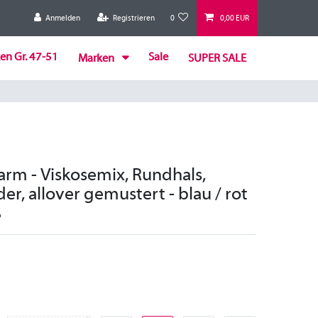
Anmelden
Registrieren
0
0,00 EUR
en Gr. 47-51
Sale
Marken
SUPER SALE
arm - Viskosemix, Rundhals,
r, allover gemustert - blau / rot
ß