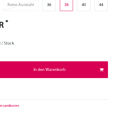
Keine Auswahl
36
38
40
44
*
UR
€ / Stück
In den Warenkorb
ersandkosten