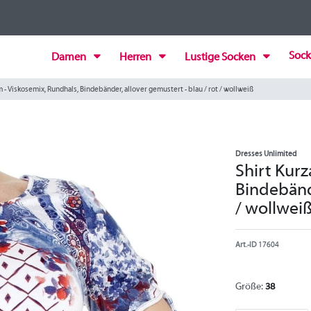
Sock
Damen
Herren
Lustige Socken
m - Viskosemix, Rundhals, Bindebänder, allover gemustert - blau / rot / wollweiß
Dresses Unlimited
Shirt Kurz
Bindebände
/ wollwei
Art.-ID
17604
Größe:
38