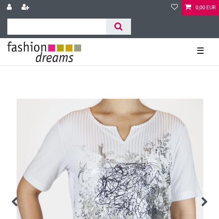
0,00 EUR
☰