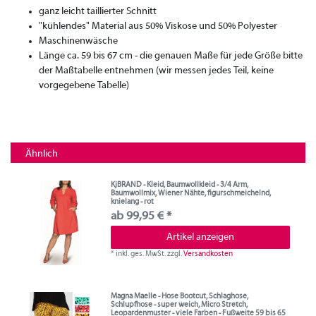
ganz leicht taillierter Schnitt
"kühlendes" Material aus 50% Viskose und 50% Polyester
Maschinenwäsche
Länge ca. 59 bis 67 cm - die genauen Maße für jede Größe bitte
der Maßtabelle entnehmen (wir messen jedes Teil, keine
vorgegebene Tabelle)
Ähnlich
KjBRAND - Kleid, Baumwollkleid - 3/4 Arm,
Baumwollmix, Wiener Nähte, figurschmeichelnd,
knielang - rot
ab 99,95 € *
Artikel anzeigen
*
inkl. ges. MwSt.
zzgl.
Versandkosten
Magna Maelle - Hose Bootcut, Schlaghose,
Schlupfhose - super weich, Micro Stretch,
Leopardenmuster - viele Farben - Fußweite 59 bis 65