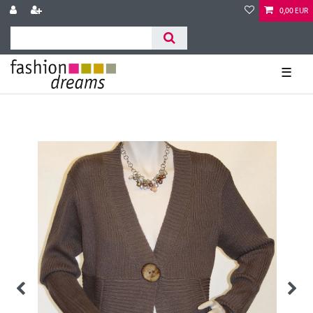
0,00 EUR
☰