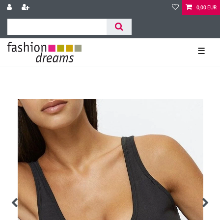
0,00 EUR
☰