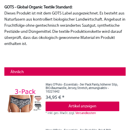
GOTS - Global Organic Textile Standard
:
Dieses Produkt ist mit dem GOTS Label ausgezeichnet. Es besteht aus
Naturfasern aus kontrolliert biologischer Landwirtschaft. Angebaut in
Fruchtfolge ohne gentechnisch verändertes Saatgut, synthetische
Pestizide und Düngemittel. Die textile Produktionskette wird darauf
überprüft, dass das ökologisch gewonnene Material im Produkt
enthalten ist.
Ähnlich
Marc O'Polo - Essentials - 3er Pack Panty, höherer Slip,
BIO-Baumwolle, Jersey, Stretch, atmungsaktiv -
10221642
34,95 € *
Artikel anzeigen
*
inkl. ges. MwSt.
zzgl.
Versandkosten