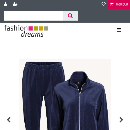
0,00 EUR
☰