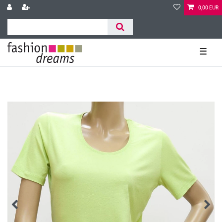
0,00 EUR
☰