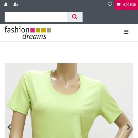
0,00 EUR
☰