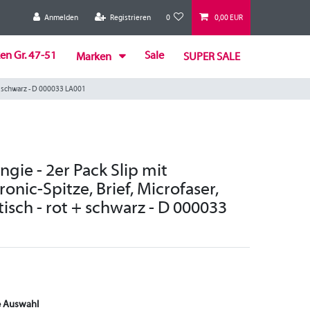
Anmelden
Registrieren
0
0,00 EUR
en Gr. 47-51
Sale
Marken
SUPER SALE
t + schwarz - D 000033 LA001
gie - 2er Pack Slip mit
onic-Spitze, Brief, Microfaser,
astisch - rot + schwarz - D 000033
e Auswahl