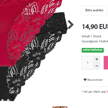
Bitte wählen
14,90 E
Inhalt
1
Stück
Grundpreis
14,90 
sofort lieferbar
Wunschliste
* inkl. ges. MwSt. zzgl.
V