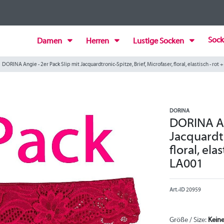
Sock
Damen
Herren
Lustige Socken
DORINA Angie - 2er Pack Slip mit Jacquardtronic-Spitze, Brief, Microfaser, floral, elastisch - ro
DORINA
DORINA An
Jacquardtr
floral, el
LA001
Art.-ID
20959
Größe / Size:
Kein