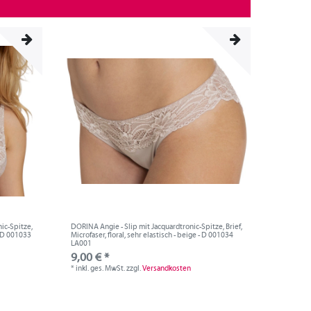
ic-Spitze,
DORINA Angie - Slip mit Jacquardtronic-Spitze, Brief,
- D 001033
Microfaser, floral, sehr elastisch - beige - D 001034
LA001
9,00 € *
*
inkl. ges. MwSt.
zzgl.
Versandkosten