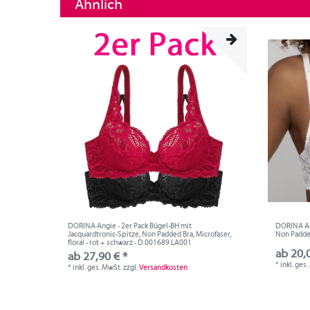
Ähnlich
DORINA Angie - 2er Pack Bügel-BH mit
DORINA Ang
Jacquardtronic-Spitze, Non Padded Bra, Microfaser,
Non Padded
floral - rot + schwarz - D 001689 LA001
ab 20,
ab 27,90 € *
*
inkl. ges
*
inkl. ges. MwSt.
zzgl.
Versandkosten