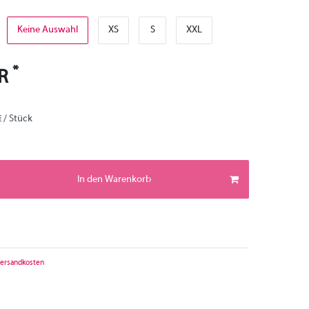
Keine Auswahl
XS
S
XXL
*
UR
€ / Stück
In den Warenkorb
ersandkosten