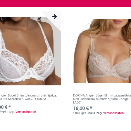
ie - Bügel-BH mit Jacquardtronic-Spitze,
DORINA Angie - Bügel-BH mit Jacquardtron
 Bra, Microfaser - weiß - D 1689 A
Non Padded Bra, Microfaser, floral - beige 
LA001
00 € *
18,00 € *
. MwSt.
zzgl.
Versandkosten
*
inkl. ges. MwSt.
zzgl.
Versandkosten