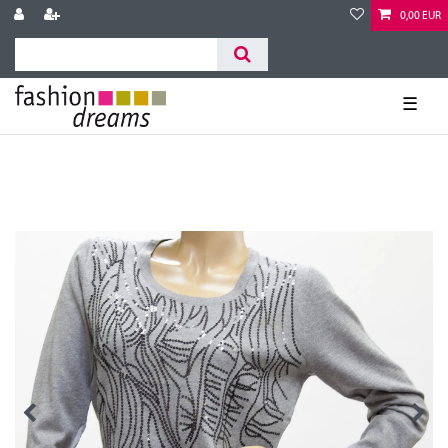
0,00 EUR
☰