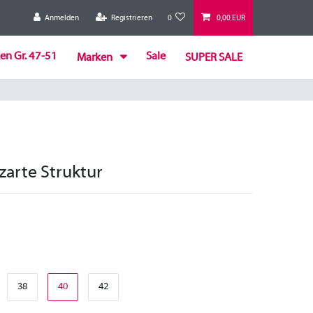
Anmelden
Registrieren
0
0,00 EUR
en Gr. 47-51
Sale
Marken
SUPER SALE
zarte Struktur
38
40
42