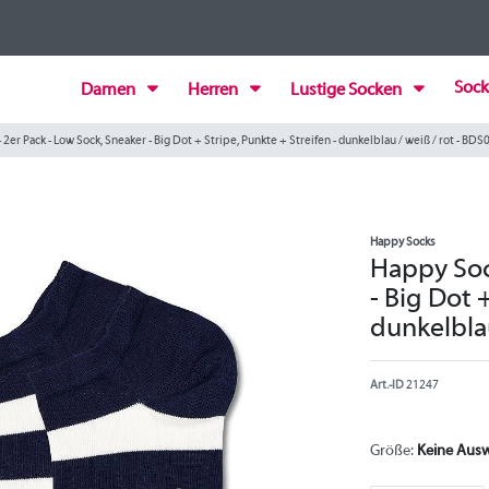
Sock
Damen
Herren
Lustige Socken
 2er Pack - Low Sock, Sneaker - Big Dot + Stripe, Punkte + Streifen - dunkelblau / weiß / rot - BD
Happy Socks
Happy Soc
- Big Dot 
dunkelblau
Art.-ID
21247
Größe:
Keine Aus