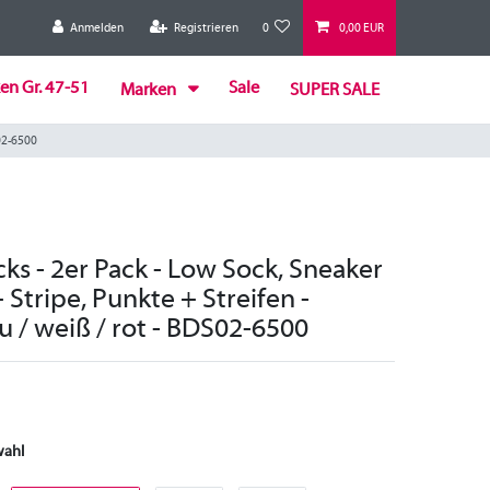
Anmelden
Registrieren
0
0,00 EUR
en Gr. 47-51
Sale
Marken
SUPER SALE
S02-6500
ks - 2er Pack - Low Sock, Sneaker
+ Stripe, Punkte + Streifen -
 / weiß / rot - BDS02-6500
wahl