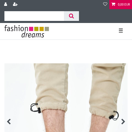
0,00 EUR
☰