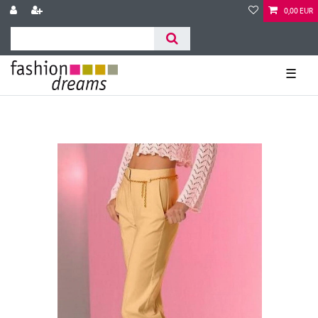
0,00 EUR
☰