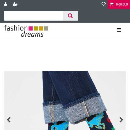
0,00 EUR
☰