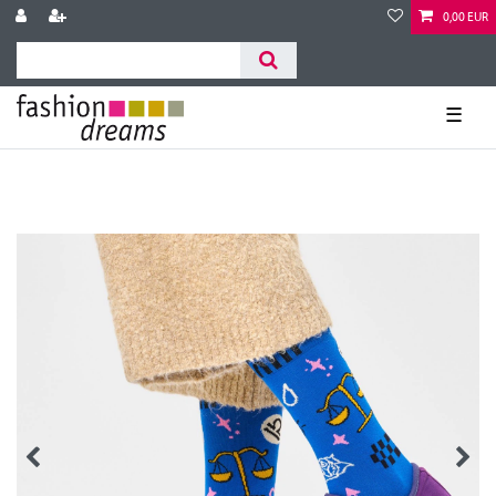
0,00 EUR
☰