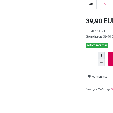
48
50
39,90 E
Inhalt
1
Stück
Grundpreis
39,90 
sofort lieferbar
Wunschliste
* inkl. ges. MwSt. zzgl.
V