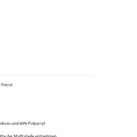
 Petrol
iskose und 60% Polyacryl
bitte der Maßtabelle entnehmen