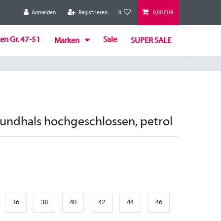
Anmelden
Registrieren
0
0,00 EUR
en Gr. 47-51
Sale
Marken
SUPER SALE
Rundhals hochgeschlossen, petrol
36
38
40
42
44
46