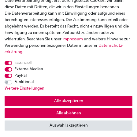
Zahlung
Datenverarbeitung erfolgt erst durch gesetzte Cookies. Wir teilen
Versand
diese Daten mit Dritten, die wir in den Einstellungen benennen.
Rücksendung
Die Datenverarbeitung kann mit Einwilligung oder aufgrund eines
berechtigten Interesses erfolgen. Die Zustimmung kann erteilt oder
Datenschutzerklärung
abgelehnt werden. Es besteht das Recht, nicht einzuwilligen und die
AGB
Einwilligung zu einem späteren Zeitpunkt zu ändern oder zu
widerrufen. Beachten Sie unser
Impressum
und weitere Hinweise zur
Kontakt
Verwendung personenbezogener Daten in unserer
Daten­schutz­
Impressum
erklärung
.
Widerrufsrecht
Essenziell
© Copyright 2026 | Alle Rechte vorbehalten.
Externe Medien
PayPal
Funktional
Weitere Einstellungen
Alle akzeptieren
Alle ablehnen
Auswahl akzeptieren