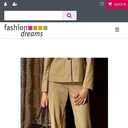
0,00 EUR
☰