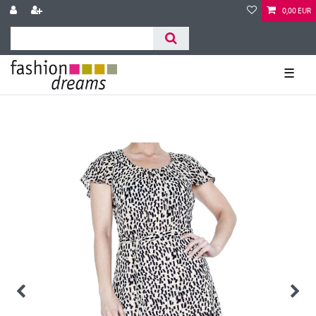
0,00 EUR
☰