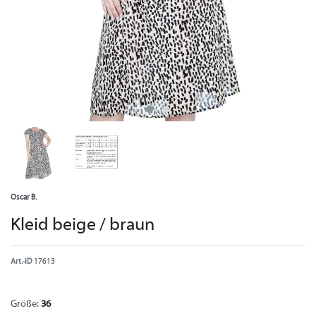
Oscar B.
Kleid beige / braun
Art.-ID
17613
Größe:
36