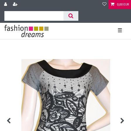
0,00 EUR
☰