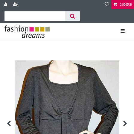
0,00 EUR
☰