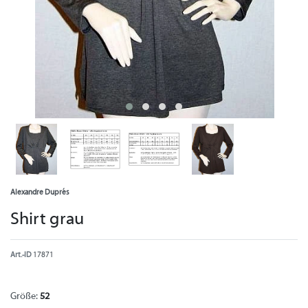
Alexandre Duprés
Shirt grau
Art.-ID
17871
Größe:
52