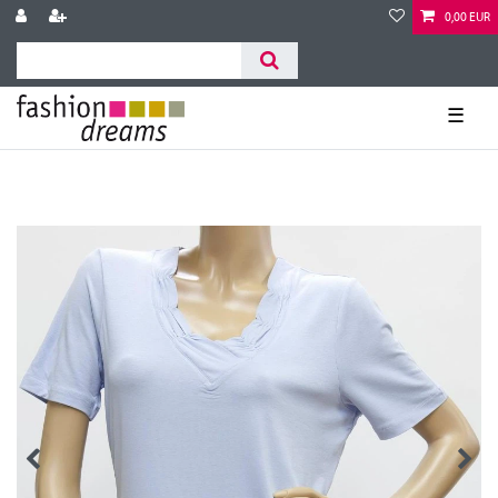
0,00 EUR
☰