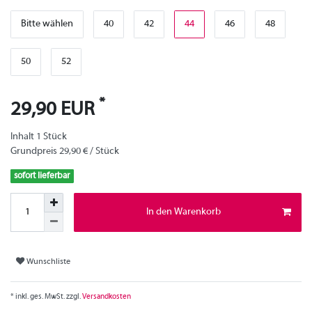
Bitte wählen
40
42
44
46
48
50
52
*
29,90 EUR
Inhalt
1
Stück
Grundpreis
29,90 € / Stück
sofort lieferbar
In den Warenkorb
Wunschliste
* inkl. ges. MwSt. zzgl.
Versandkosten