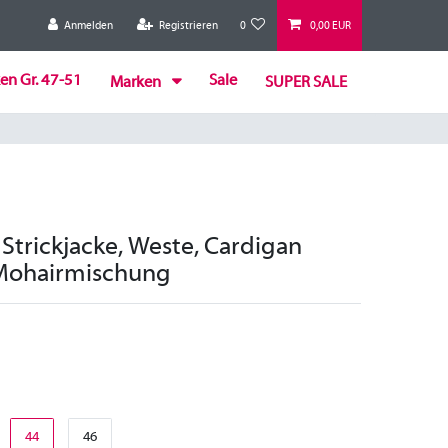
Anmelden
Registrieren
0
0,00 EUR
en Gr. 47-51
Sale
Marken
SUPER SALE
 Strickjacke, Weste, Cardigan
 Mohairmischung
44
46