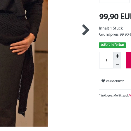
99,90 E
Inhalt
1
Stück
Grundpreis
99,90 
sofort lieferbar
Wunschliste
* inkl. ges. MwSt. zzgl.
V