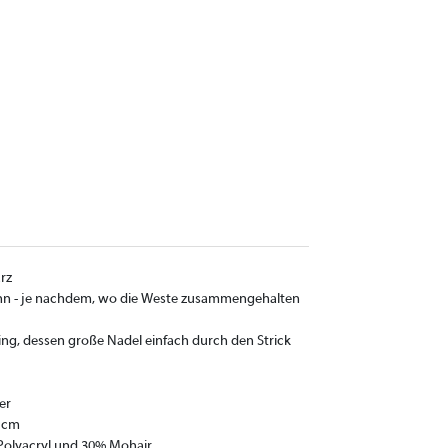
rz
ann - je nachdem, wo die Weste zusammengehalten
g, dessen große Nadel einfach durch den Strick
er
5 cm
 Polyacryl und 30% Mohair