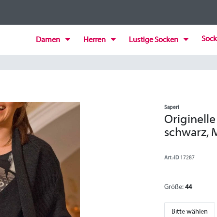
Sock
Damen
Herren
Lustige Socken
Saperi
Originelle
schwarz,
Art.-ID
17287
Größe:
44
Bitte wählen