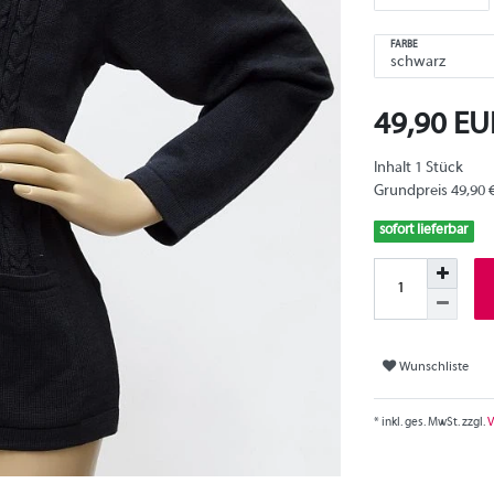
FARBE
49,90 E
Inhalt
1
Stück
Grundpreis
49,90 
sofort lieferbar
Wunschliste
* inkl. ges. MwSt. zzgl.
V