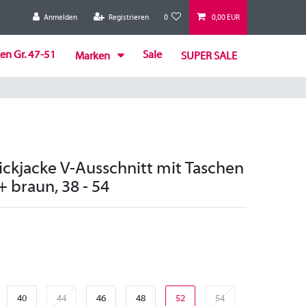
Anmelden
Registrieren
0
0,00 EUR
en Gr. 47-51
Sale
Marken
SUPER SALE
ickjacke V-Ausschnitt mit Taschen
+ braun, 38 - 54
40
44
46
48
52
54