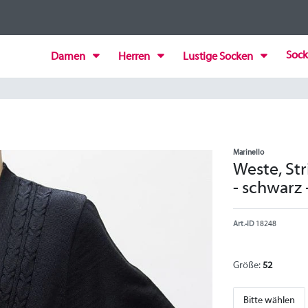
Sock
Damen
Herren
Lustige Socken
Marinello
Weste, Str
- schwarz 
Art.-ID
18248
Größe:
52
Bitte wählen