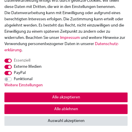
Zahlung
Datenverarbeitung erfolgt erst durch gesetzte Cookies. Wir teilen
Versand
diese Daten mit Dritten, die wir in den Einstellungen benennen.
Rücksendung
Die Datenverarbeitung kann mit Einwilligung oder aufgrund eines
berechtigten Interesses erfolgen. Die Zustimmung kann erteilt oder
Datenschutzerklärung
abgelehnt werden. Es besteht das Recht, nicht einzuwilligen und die
AGB
Einwilligung zu einem späteren Zeitpunkt zu ändern oder zu
widerrufen. Beachten Sie unser
Impressum
und weitere Hinweise zur
Kontakt
Verwendung personenbezogener Daten in unserer
Daten­schutz­
Impressum
erklärung
.
Widerrufsrecht
Essenziell
© Copyright 2026 | Alle Rechte vorbehalten.
Externe Medien
PayPal
Funktional
Weitere Einstellungen
Alle akzeptieren
Alle ablehnen
Auswahl akzeptieren