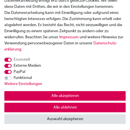
Zahlung
Datenverarbeitung erfolgt erst durch gesetzte Cookies. Wir teilen
Versand
diese Daten mit Dritten, die wir in den Einstellungen benennen.
Rücksendung
Die Datenverarbeitung kann mit Einwilligung oder aufgrund eines
berechtigten Interesses erfolgen. Die Zustimmung kann erteilt oder
Datenschutzerklärung
abgelehnt werden. Es besteht das Recht, nicht einzuwilligen und die
AGB
Einwilligung zu einem späteren Zeitpunkt zu ändern oder zu
widerrufen. Beachten Sie unser
Impressum
und weitere Hinweise zur
Kontakt
Verwendung personenbezogener Daten in unserer
Daten­schutz­
Impressum
erklärung
.
Widerrufsrecht
Essenziell
© Copyright 2026 | Alle Rechte vorbehalten.
Externe Medien
PayPal
Funktional
Weitere Einstellungen
Alle akzeptieren
Alle ablehnen
Auswahl akzeptieren