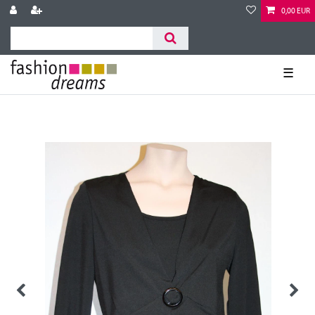
0,00 EUR
☰