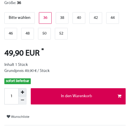
Größe:
36
Bitte wählen
36
38
40
42
44
46
48
50
52
*
49,90 EUR
Inhalt
1
Stück
Grundpreis
49,90 € / Stück
sofort lieferbar
In den Warenkorb
Wunschliste