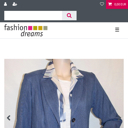
0,00 EUR
☰