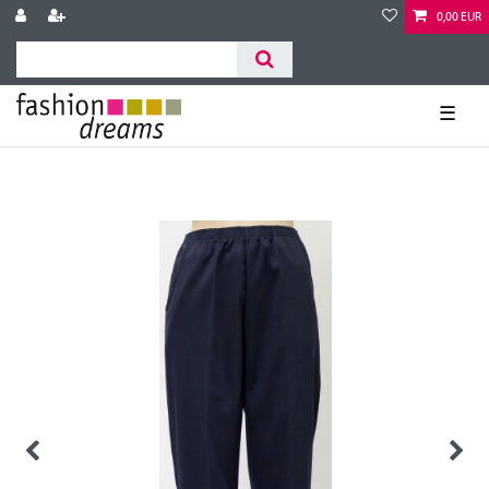
0,00 EUR
☰