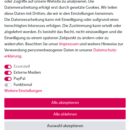
oder Zugriffe auf unsere Website zu analysieren. Die
Datenverarbeitung erfolgt erst durch gesetzte Cookies. Wir teilen
diese Daten mit Dritten, die wir in den Einstellungen benennen.
Die Datenverarbeitung kann mit Einwilligung oder aufgrund eines
berechtigten Interesses erfolgen. Die Zustimmung kann erteilt oder
abgelehnt werden. Es besteht das Recht, nicht einzuwilligen und die
Einwilligung zu einem späteren Zeitpunkt zu ändern oder zu
widerrufen. Beachten Sie unser
Impressum
und weitere Hinweise zur
Verwendung personenbezogener Daten in unserer
Daten­schutz­
Zahlung
erklärung
.
Versand
Essenziell
Rücksendung
Externe Medien
Datenschutzerklärung
PayPal
AGB
Funktional
Weitere Einstellungen
Kontakt
Impressum
Alle akzeptieren
Widerrufsrecht
Alle ablehnen
© Copyright 2026 | Alle Rechte vorbehalten.
Auswahl akzeptieren