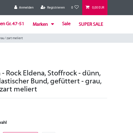
Anmelden
Registrieren
0
0,00 EUR
en Gr. 47-51
Sale
Marken
SUPER SALE
rau / zart meliert
- Rock Eldena, Stoffrock - dünn,
elastischer Bund, gefüttert - grau,
 zart meliert
wahl