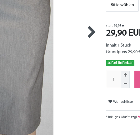
Bitte wählen
statt 49,95 €
29,90 E
Inhalt
1
Stück
Grundpreis
29,90 
sofort lieferbar
Wunschliste
* inkl. ges. MwSt. zzgl.
V