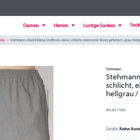
Sock
Damen
Herren
Lustige Socken
cke
Stehmann - Rock Eldena, Stoffrock - dünn, schlicht, elastischer Bund, gefüttert - grau, hellg
Stehmann
Stehmann 
schlicht, 
hellgrau /
Art.-ID
17505
Größe:
Keine Aus